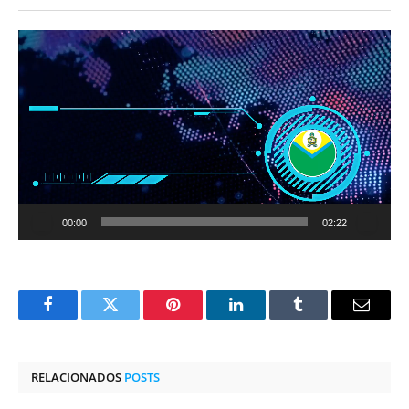
Tocador
de
vídeo
00:00
02:22
Facebook
Twitter
Pinterest
O
Tumblr
E-
LinkedIn
mail
RELACIONADOS
POSTS