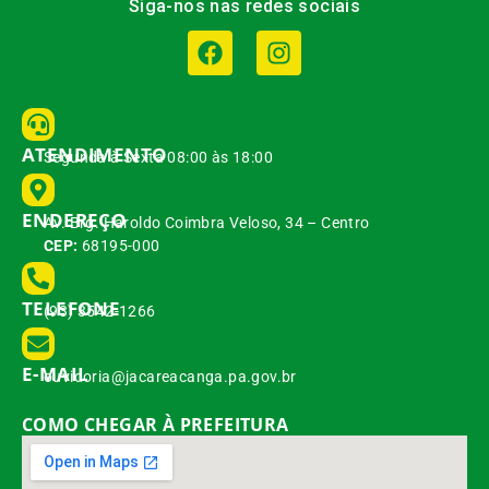
Siga-nos nas redes sociais
ATENDIMENTO
Segunda à Sexta 08:00 às 18:00
ENDEREÇO
Av. Brg. Haroldo Coimbra Veloso, 34 – Centro
CEP:
68195-000
TELEFONE
(93) 3542-1266
E-MAIL
ouvidoria@jacareacanga.pa.gov.br
COMO CHEGAR À PREFEITURA