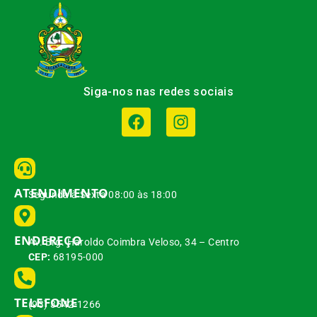
Siga-nos nas redes sociais
ATENDIMENTO
Segunda à Sexta 08:00 às 18:00
ENDEREÇO
Av. Brg. Haroldo Coimbra Veloso, 34 – Centro
CEP:
68195-000
TELEFONE
(93) 3542-1266