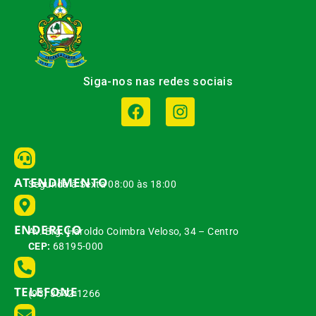
Siga-nos nas redes sociais
ATENDIMENTO
Segunda à Sexta 08:00 às 18:00
ENDEREÇO
Av. Brg. Haroldo Coimbra Veloso, 34 – Centro
CEP:
68195-000
TELEFONE
(93) 3542-1266