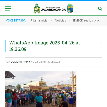
VOCÊ ESTÁ EM:
Página Inicial
Notícias
SEMECD realiza programação alusiva ao Dia do Autismo
»
»
WhatsApp Image 2025-04-26 at
0
19.36.09
POR
COMUNICAPMJ
NO
28 DE ABRIL DE 2025