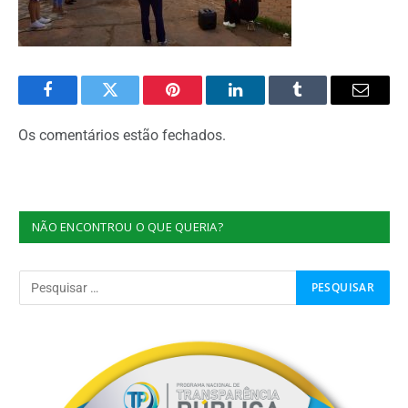
Facebook
Twitter
Pinterest
O
Tumblr
E-
LinkedIn
mail
Os comentários estão fechados.
NÃO ENCONTROU O QUE QUERIA?