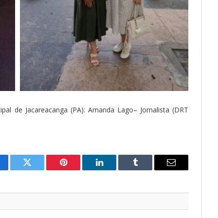
ipal de Jacareacanga (PA): Amanda Lago– Jornalista (DRT
cebook
Twitter
Pinterest
O
Tumblr
E-
LinkedIn
mail