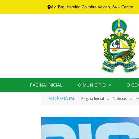
Av. Brg. Haroldo Coimbra Veloso, 34 – Centro
PÁGINA INICIAL
O MUNICÍPIO
O GO
VOCÊ ESTÁ EM:
Página Inicial
Notícias
S
»
»