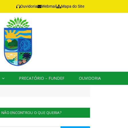
Ouvidoria
Webmail
Mapa do Site
PRECATÓRIO – FUNDEF
OUVIDORIA
NÃO ENCONTROU O QUE QUERIA?