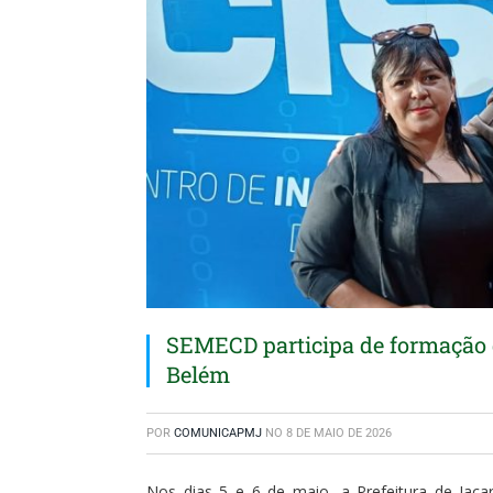
SEMECD participa de formação 
Belém
POR
COMUNICAPMJ
NO
8 DE MAIO DE 2026
Nos dias 5 e 6 de maio, a Prefeitura de Jaca