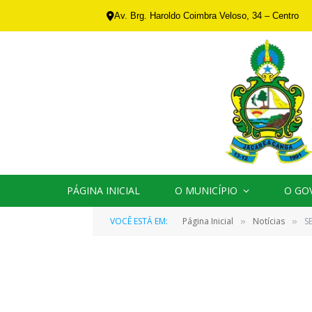
Av. Brg. Haroldo Coimbra Veloso, 34 – Centro
PÁGINA INICIAL
O MUNICÍPIO
O GO
VOCÊ ESTÁ EM:
Página Inicial
Notícias
S
»
»