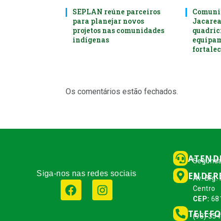
SEPLAN reúne parceiros
Comunid
para planejar novos
Jacare
projetos nas comunidades
quadrici
indígenas
equipam
fortalec
Os comentários estão fechados.
ATEND
Segunda
Siga-nos nas redes sociais
ENDER
Av. Brg.
Centro
CEP:
68
TELEF
(93) 35