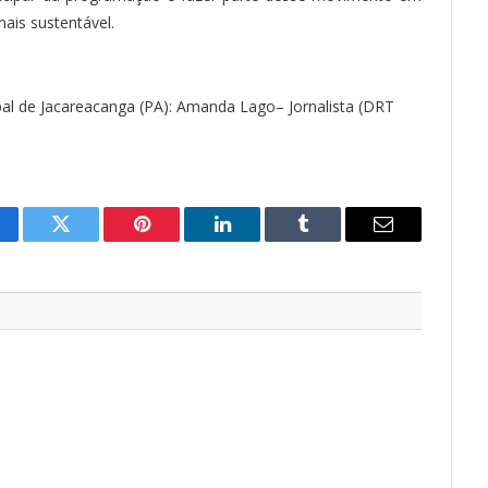
ais sustentável.
al de Jacareacanga (PA): Amanda Lago– Jornalista (DRT
cebook
Twitter
Pinterest
O
Tumblr
E-
LinkedIn
mail