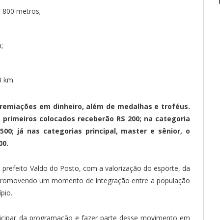
e 800 metros;
;
3 km.
remiações em dinheiro, além de medalhas e troféus.
os primeiros colocados receberão R$ 200; na categoria
500; já nas categorias principal, master e sênior, o
00.
 prefeito Valdo do Posto, com a valorização do esporte, da
, promovendo um momento de integração entre a população
pio.
ticipar da programação e fazer parte desse movimento em