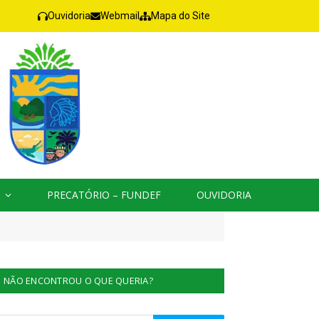
Ouvidoria
Webmail
Mapa do Site
PRECATÓRIO – FUNDEF
OUVIDORIA
NÃO ENCONTROU O QUE QUERIA?