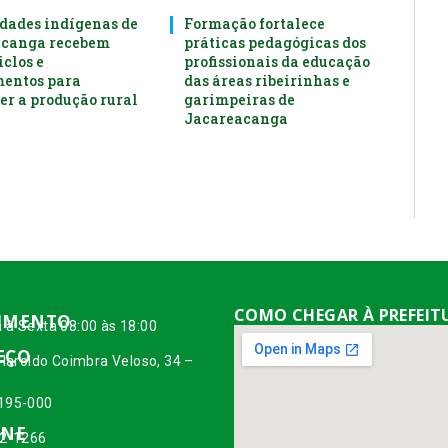
ades indígenas de
Formação fortalece
acanga recebem
práticas pedagógicas dos
clos e
profissionais da educação
entos para
das áreas ribeirinhas e
er a produção rural
garimpeiras de
Jacareacanga
COMO CHEGAR À PREFEIT
IMENTO
 à Sexta 08:00 às 18:00
EÇO
 Haroldo Coimbra Veloso, 34 –
195-000
ONE
42-1266