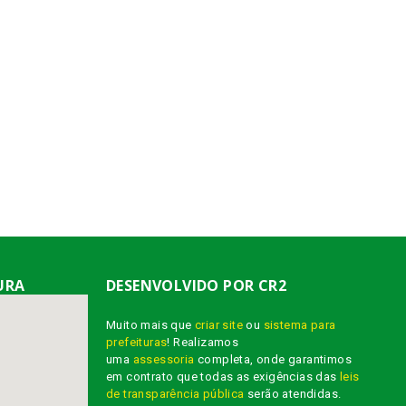
URA
DESENVOLVIDO POR CR2
Muito mais que
criar site
ou
sistema para
prefeituras
! Realizamos
uma
assessoria
completa, onde garantimos
em contrato que todas as exigências das
leis
de transparência pública
serão atendidas.