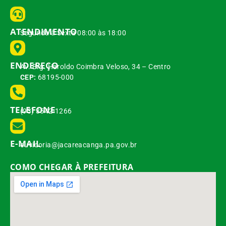
ATENDIMENTO
Segunda à Sexta 08:00 às 18:00
ENDEREÇO
Av. Brg. Haroldo Coimbra Veloso, 34 – Centro
CEP:
68195-000
TELEFONE
(93) 3542-1266
E-MAIL
ouvidoria@jacareacanga.pa.gov.br
COMO CHEGAR À PREFEITURA