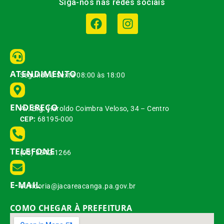
Siga-nos nas redes sociais
ATENDIMENTO
Segunda à Sexta 08:00 às 18:00
ENDEREÇO
Av. Brg. Haroldo Coimbra Veloso, 34 – Centro
CEP:
68195-000
TELEFONE
(93) 3542-1266
E-MAIL
ouvidoria@jacareacanga.pa.gov.br
COMO CHEGAR À PREFEITURA