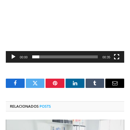
de
vídeo
00:00
00:35
Facebook
Twitter
Pinterest
O
Tumblr
E-
LinkedIn
mail
RELACIONADOS
POSTS