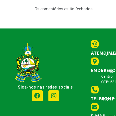
Os comentários estão fechados.
ATENDIM
Segunda 
ENDEREÇO
Av. Brg.
Centro
CEP:
681
Siga-nos nas redes sociais
TELEFONE
(93) 35
E-MAIL