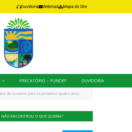
Ouvidoria
Webmail
Mapa do Site
PRECATÓRIO – FUNDEF
OUVIDORIA
Plano de Governo para os próximos quatro anos
NÃO ENCONTROU O QUE QUERIA?