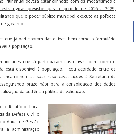
o Plurianual deverá estar alinhado com os mecanismos e
 estratégicas previstos para o período de 2026 a 2029,
ilitando que o poder público municipal execute as políticas
s de governo.
s que já participaram das oitivas, bem como o formulário
nível à população.
munidades que já participaram das oitivas, bem como o
nda está disponível à população. Ficou acordado entre os
as encaminhem as suas respectivas ações à Secretaria de
assegurando prazo hábil para a consolidação dos dados
alização da audiência pública de validação.
o o Relatório Local
ia da Defesa Civil, o
rio Anual de Gestão
a a administração