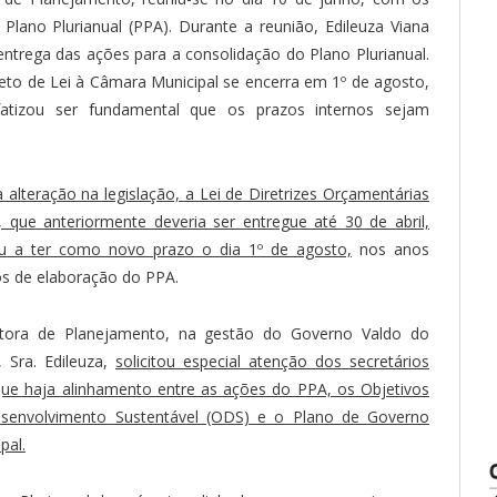
Plano Plurianual (PPA). Durante a reunião, Edileuza Viana
entrega das ações para a consolidação do Plano Plurianual.
eto de Lei à Câmara Municipal se encerra em 1º de agosto,
tizou ser fundamental que os prazos internos sejam
 alteração na legislação, a Lei de Diretrizes Orçamentárias
, que anteriormente deveria ser entregue até 30 de abril,
u a ter como novo prazo o dia 1º de agosto,
nos anos
os de elaboração do PPA.
tora de Planejamento, na gestão do Governo Valdo do
, Sra. Edileuza,
solicitou especial atenção dos secretários
que haja alinhamento entre as ações do PPA, os Objetivos
senvolvimento Sustentável (ODS) e o Plano de Governo
pal.