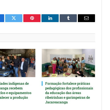
cebook
Twitter
Pinterest
O
Tumblr
E-
LinkedIn
mail
des indígenas de
Formação fortalece práticas
canga recebem
pedagógicas dos profissionais
clos e equipamentos
da educação das áreas
talecer a produção
ribeirinhas e garimpeiras de
Jacareacanga