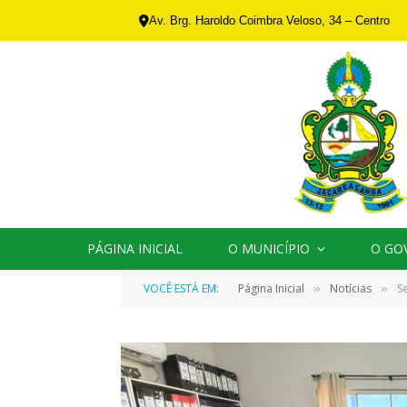
Av. Brg. Haroldo Coimbra Veloso, 34 – Centro
PÁGINA INICIAL
O MUNICÍPIO
O GO
VOCÊ ESTÁ EM:
Página Inicial
Notícias
S
»
»