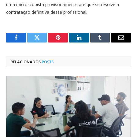
uma microscopista provisoriamente até que se resolve a
contratação definitiva desse profissional.
Facebook
Twitter
Pinterest
O
Tumblr
E-
LinkedIn
mail
RELACIONADOS
POSTS