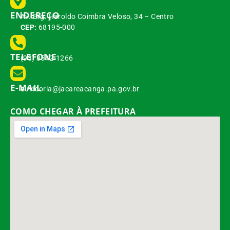
ENDEREÇO
Av. Brg. Haroldo Coimbra Veloso, 34 – Centro
CEP:
68195-000
TELEFONE
(93) 3542-1266
E-MAIL
ouvidoria@jacareacanga.pa.gov.br
COMO CHEGAR À PREFEITURA