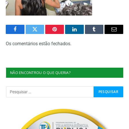
Facebook
Twitter
Pinterest
O
Tumblr
E-
LinkedIn
mail
Os comentários estão fechados.
NÃO ENCONTROU O QUE QUERIA?