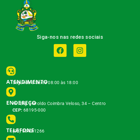
Siga-nos nas redes sociais
ATENDIMENTO
Segunda à Sexta 08:00 às 18:00
ENDEREÇO
Av. Brg. Haroldo Coimbra Veloso, 34 – Centro
CEP:
68195-000
TELEFONE
(93) 3542-1266