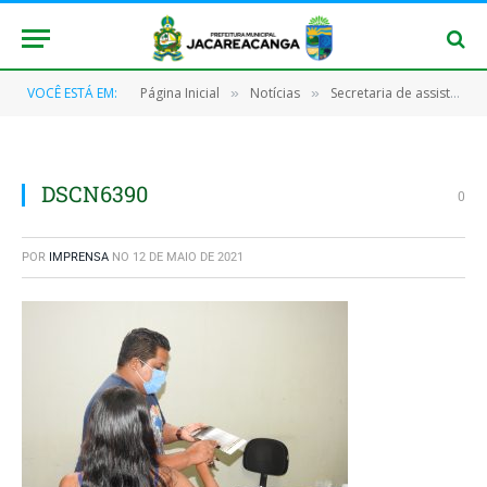
VOCÊ ESTÁ EM:
Página Inicial
Notícias
Secretaria de assistência social através do setor de identificação estão preenchendo os formulários para tirada de novas identidades.
»
»
DSCN6390
0
POR
IMPRENSA
NO
12 DE MAIO DE 2021