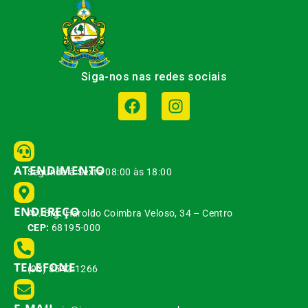
Siga-nos nas redes sociais
ATENDIMENTO
Segunda à Sexta 08:00 às 18:00
ENDEREÇO
Av. Brg. Haroldo Coimbra Veloso, 34 – Centro
CEP:
68195-000
TELEFONE
(93) 3542-1266