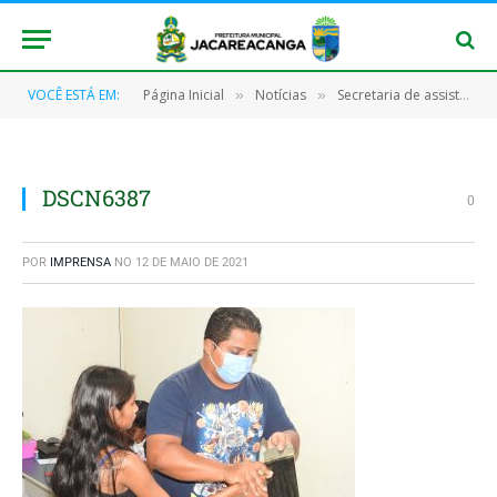
VOCÊ ESTÁ EM:
Página Inicial
Notícias
Secretaria de assistência social através do setor de identificação estão preenchendo os formulários para tirada de novas identidades.
»
»
DSCN6387
0
POR
IMPRENSA
NO
12 DE MAIO DE 2021