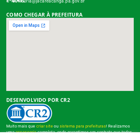
E-MAIL
ouvidoria@jacareacanga.pa.gov.br
COMO CHEGAR À PREFEITURA
DESENVOLVIDO POR CR2
Muito mais que
criar site
ou
sistema para prefeituras
! Realizamos
uma
assessoria
completa, onde garantimos em contrato que todas
as exigências das
leis de transparência pública
serão atendidas.