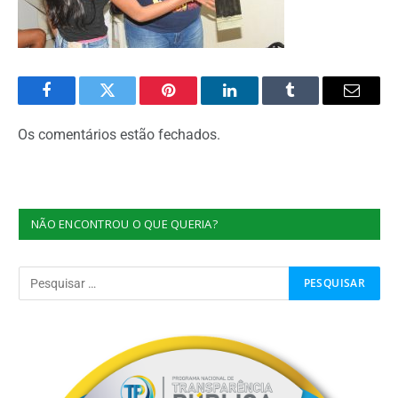
Facebook
Twitter
Pinterest
O
Tumblr
E-
LinkedIn
mail
Os comentários estão fechados.
NÃO ENCONTROU O QUE QUERIA?