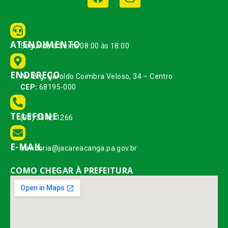
ATENDIMENTO
Segunda à Sexta 08:00 às 18:00
ENDEREÇO
Av. Brg. Haroldo Coimbra Veloso, 34 – Centro
CEP:
68195-000
TELEFONE
(93) 3542-1266
E-MAIL
ouvidoria@jacareacanga.pa.gov.br
COMO CHEGAR À PREFEITURA