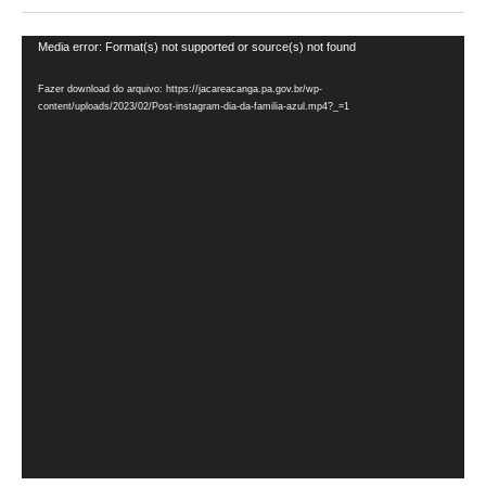
Tocador
Media error: Format(s) not supported or source(s) not found
de
Fazer download do arquivo: https://jacareacanga.pa.gov.br/wp-
vídeo
content/uploads/2023/02/Post-instagram-dia-da-familia-azul.mp4?_=1