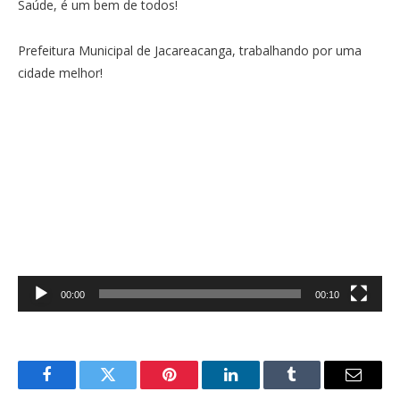
Saúde, é um bem de todos!
Prefeitura Municipal de Jacareacanga, trabalhando por uma
cidade melhor!
Tocador
de
vídeo
00:00
00:10
Facebook
Twitter
Pinterest
O
Tumblr
E-