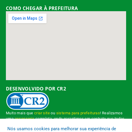
COMO CHEGAR À PREFEITURA
DESENVOLVIDO POR CR2
Muito mais que
criar site
ou
sistema para prefeituras
! Realizamos
uma
assessoria
completa, onde garantimos em contrato que todas
as exigências das
leis de transparência pública
serão atendidas.
Nós usamos cookies para melhorar sua experiência de