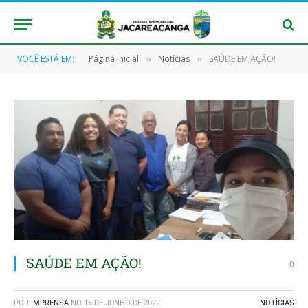
VOCÊ ESTÁ EM:
Página Inicial
Notícias
SAÚDE EM AÇÃO!
»
»
SAÚDE EM AÇÃO!
0
POR
IMPRENSA
NO
15 DE JUNHO DE 2022
NOTÍCIAS