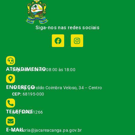
Siga-nos nas redes sociais
ATENDIMENTO
Segunda à Sexta 08:00 às 18:00
ENDEREÇO
Av. Brg. Haroldo Coimbra Veloso, 34 – Centro
CEP:
68195-000
TELEFONE
(93) 3542-1266
E-MAIL
ouvidoria@jacareacanga.pa.gov.br