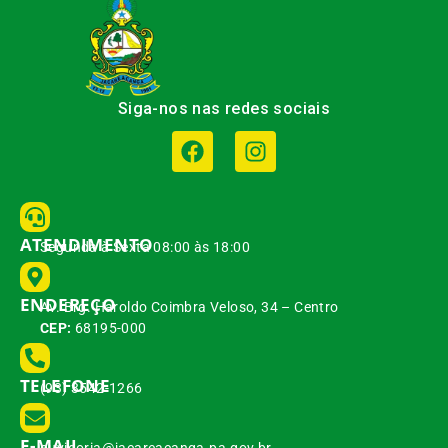
Siga-nos nas redes sociais
ATENDIMENTO
Segunda à Sexta 08:00 às 18:00
ENDEREÇO
Av. Brg. Haroldo Coimbra Veloso, 34 – Centro
CEP:
68195-000
TELEFONE
(93) 3542-1266
E-MAIL