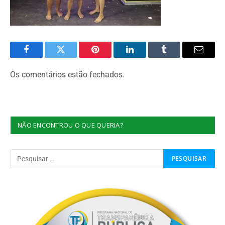
Facebook
Twitter
Pinterest
O
Tumblr
E-
LinkedIn
mail
Os comentários estão fechados.
NÃO ENCONTROU O QUE QUERIA?