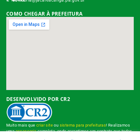
ouvidoria@jacareacanga.pa.gov.br
COMO CHEGAR À PREFEITURA
DESENVOLVIDO POR CR2
Muito mais que
criar site
ou
sistema para prefeituras
! Realizamos
uma
assessoria
completa, onde garantimos em contrato que todas
as exigências das
leis de transparência pública
serão atendidas.