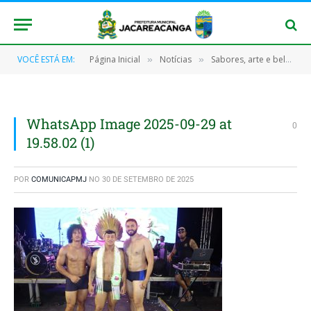
VOCÊ ESTÁ EM:
Página Inicial
Notícias
Sabores, arte e beleza marcam o Jacaré Verão em Jacareacanga
»
»
WhatsApp Image 2025-09-29 at
0
19.58.02 (1)
POR
COMUNICAPMJ
NO
30 DE SETEMBRO DE 2025