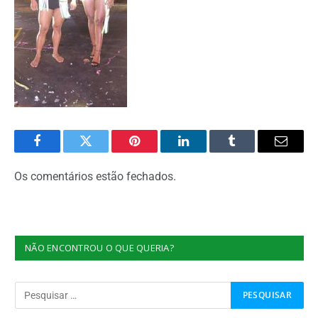
Facebook
Twitter
Pinterest
O
Tumblr
E-
LinkedIn
mail
Os comentários estão fechados.
NÃO ENCONTROU O QUE QUERIA?