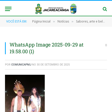
VOCÊ ESTÁ EM:
Página Inicial
Notícias
Sabores, arte e beleza marcam o Jacaré Verão em Jacareacanga
»
»
WhatsApp Image 2025-09-29 at
0
19.58.00 (1)
POR
COMUNICAPMJ
NO
30 DE SETEMBRO DE 2025