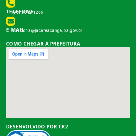
TELEFONE
(93) 3542-1266
E-MAIL
ouvidoria@jacareacanga.pa.gov.br
COMO CHEGAR À PREFEITURA
DESENVOLVIDO POR CR2