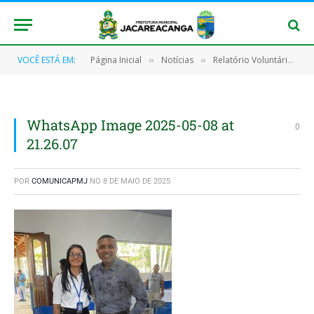
VOCÊ ESTÁ EM:
Página Inicial
Notícias
Relatório Voluntário Local de Jacareacanga será apresentado na COP 30
»
»
WhatsApp Image 2025-05-08 at
0
21.26.07
POR
COMUNICAPMJ
NO
8 DE MAIO DE 2025