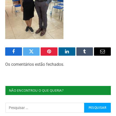
Facebook
Twitter
Pinterest
O
Tumblr
E-
LinkedIn
mail
Os comentários estão fechados.
NÃO ENCONTROU O QUE QUERIA?