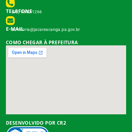
TELEFONE
(93) 3542-1266
E-MAIL
ouvidoria@jacareacanga.pa.gov.br
COMO CHEGAR À PREFEITURA
DESENVOLVIDO POR CR2