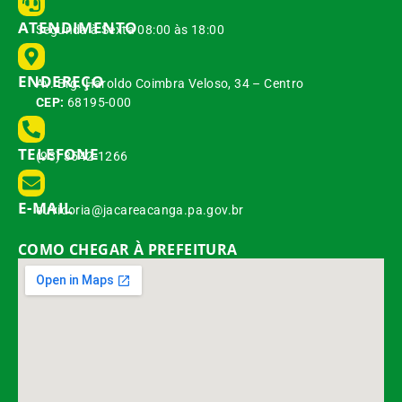
ATENDIMENTO
Segunda à Sexta 08:00 às 18:00
ENDEREÇO
Av. Brg. Haroldo Coimbra Veloso, 34 – Centro
CEP:
68195-000
TELEFONE
(93) 3542-1266
E-MAIL
ouvidoria@jacareacanga.pa.gov.br
COMO CHEGAR À PREFEITURA