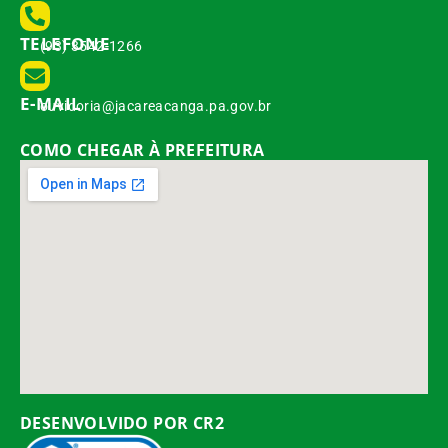
TELEFONE
(93) 3542-1266
E-MAIL
ouvidoria@jacareacanga.pa.gov.br
COMO CHEGAR À PREFEITURA
DESENVOLVIDO POR CR2