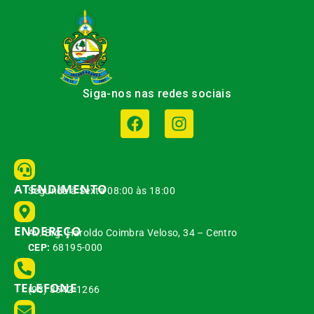
Siga-nos nas redes sociais
ATENDIMENTO
Segunda à Sexta 08:00 às 18:00
ENDEREÇO
Av. Brg. Haroldo Coimbra Veloso, 34 – Centro
CEP:
68195-000
TELEFONE
(93) 3542-1266