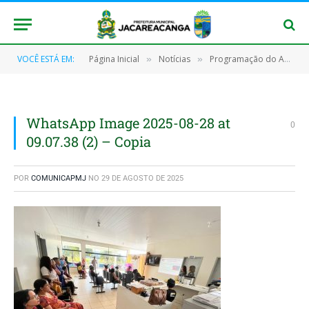
VOCÊ ESTÁ EM:
Página Inicial
Notícias
Programação do Agosto Dourado da PMJ é encerrada com palestras no Posto de Saúde São Francisco
»
»
WhatsApp Image 2025-08-28 at
0
09.07.38 (2) – Copia
POR
COMUNICAPMJ
NO
29 DE AGOSTO DE 2025