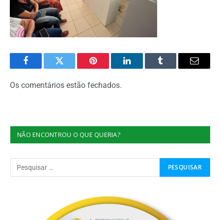
Facebook
Twitter
Pinterest
O
Tumblr
E-
LinkedIn
mail
Os comentários estão fechados.
NÃO ENCONTROU O QUE QUERIA?