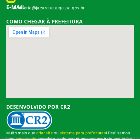
E-MAIL
ouvidoria@jacareacanga.pa.gov.br
COMO CHEGAR À PREFEITURA
DESENVOLVIDO POR CR2
Muito mais que
criar site
ou
sistema para prefeituras
! Realizamos
uma
assessoria
completa, onde garantimos em contrato que todas