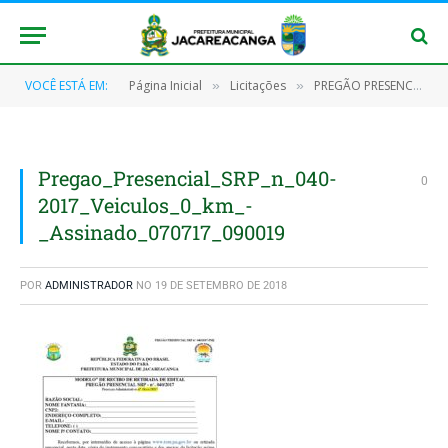
VOCÊ ESTÁ EM:
Página Inicial
Licitações
PREGÃO PRESENCIAL SRP Nº 040/2017
»
»
Pregao_Presencial_SRP_n_040-
0
2017_Veiculos_0_km_-
_Assinado_070717_090019
POR
ADMINISTRADOR
NO
19 DE SETEMBRO DE 2018