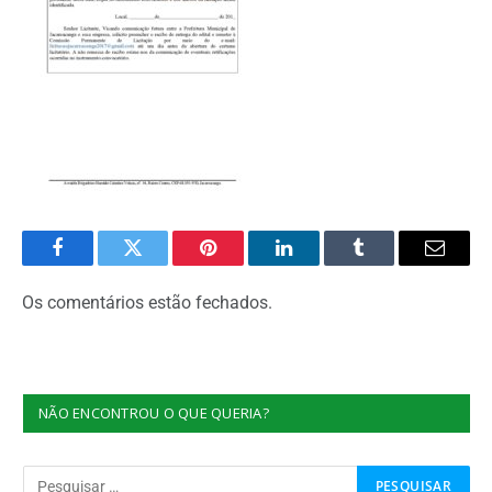
Facebook
Twitter
Pinterest
O
Tumblr
E-
LinkedIn
mail
Os comentários estão fechados.
NÃO ENCONTROU O QUE QUERIA?