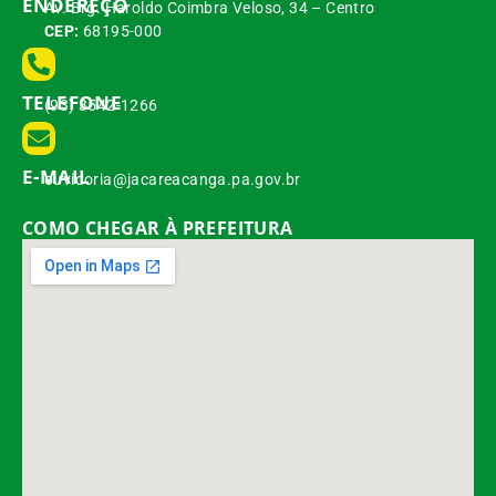
ENDEREÇO
Av. Brg. Haroldo Coimbra Veloso, 34 – Centro
CEP:
68195-000
TELEFONE
(93) 3542-1266
E-MAIL
ouvidoria@jacareacanga.pa.gov.br
COMO CHEGAR À PREFEITURA