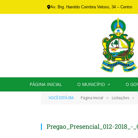
Av. Brg. Haroldo Coimbra Veloso, 34 – Centro
PÁGINA INICIAL
O MUNICÍPIO
O GO
VOCÊ ESTÁ EM:
Página Inicial
Licitações
»
»
Pregao_Presencial_012-2018_-