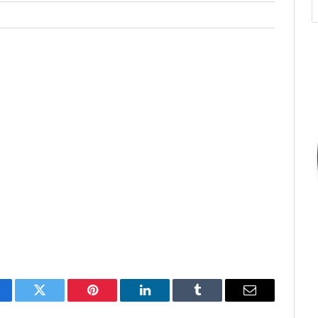
cebook
Twitter
Pinterest
O
Tumblr
E-