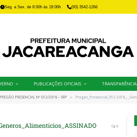
Seg. a Sex. de 8:00h às 18:00h
(93) 3542-1266
VERNO
PUBLICAÇÕES OFICIAIS
TRANSPARÊNCIA
PREGÃO PRESENCIAL Nº 012/2018 – SRP
Pregao_Presencial_012-2018_-_Gen
»
_Generos_Alimenticios_ASSINADO
0