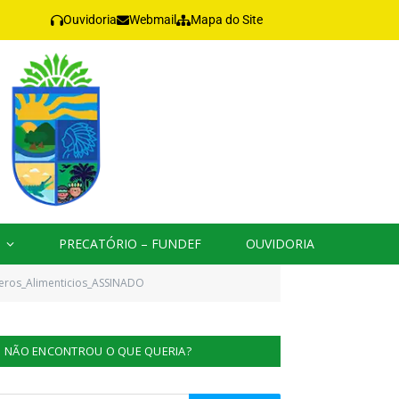
Ouvidoria
Webmail
Mapa do Site
PRECATÓRIO – FUNDEF
OUVIDORIA
eros_Alimenticios_ASSINADO
NÃO ENCONTROU O QUE QUERIA?