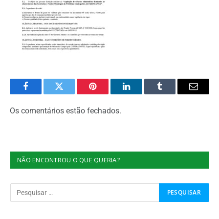
Facebook
Twitter
Pinterest
O
Tumblr
E-
LinkedIn
mail
Os comentários estão fechados.
NÃO ENCONTROU O QUE QUERIA?