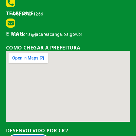
TELEFONE
(93) 3542-1266
E-MAIL
ouvidoria@jacareacanga.pa.gov.br
COMO CHEGAR À PREFEITURA
DESENVOLVIDO POR CR2