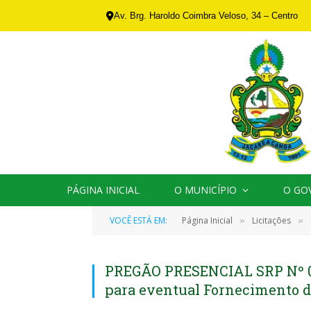
Av. Brg. Haroldo Coimbra Veloso, 34 – Centro
PÁGINA INICIAL
O MUNICÍPIO
O GO
VOCÊ ESTÁ EM:
Página Inicial
Licitações
»
»
PREGÃO PRESENCIAL SRP Nº 01
para eventual Fornecimento d