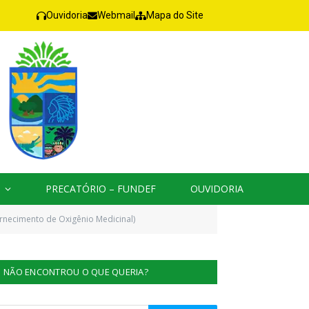
Ouvidoria
Webmail
Mapa do Site
PRECATÓRIO – FUNDEF
OUVIDORIA
rnecimento de Oxigênio Medicinal)
NÃO ENCONTROU O QUE QUERIA?