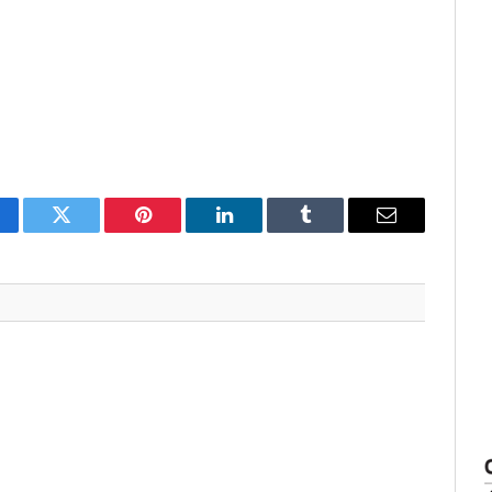
cebook
Twitter
Pinterest
O
Tumblr
E-
LinkedIn
mail