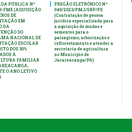
DA PÚBLICA Nº
PREGÃO ELETRÔNICO Nº
23-FME (AQUISIÇÃO
040/2023/PMJ/SRP/PE
EROS DE
(Contratação de pessoa
NTAÇÃO EM
jurídica especializada para
O DA
a aquisição de mudas e
ENÇÃO DO
sementes para o
AMA NACIONAL DE
paisagismo, arborização e
NTAÇÃO ESCOLAR
reflorestamento e atender a
ITO DOS 30%
secretaria de agricultura
ADOS À
no Município de
LTURA FAMILIAR
Jacareacanga/PA)
AREACANGA,
E O ANO LETIVO
)