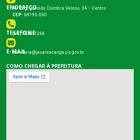
ENDEREÇO
Av. Brg. Haroldo Coimbra Veloso, 34 – Centro
CEP:
68195-000
TELEFONE
(93) 3542-1266
E-MAIL
ouvidoria@jacareacanga.pa.gov.br
COMO CHEGAR À PREFEITURA