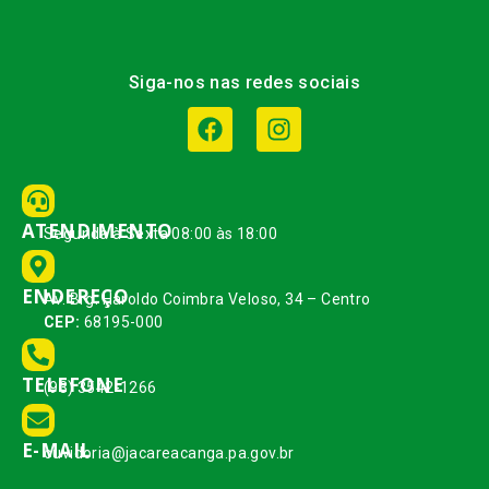
Siga-nos nas redes sociais
ATENDIMENTO
Segunda à Sexta 08:00 às 18:00
ENDEREÇO
Av. Brg. Haroldo Coimbra Veloso, 34 – Centro
CEP:
68195-000
TELEFONE
(93) 3542-1266
E-MAIL
ouvidoria@jacareacanga.pa.gov.br