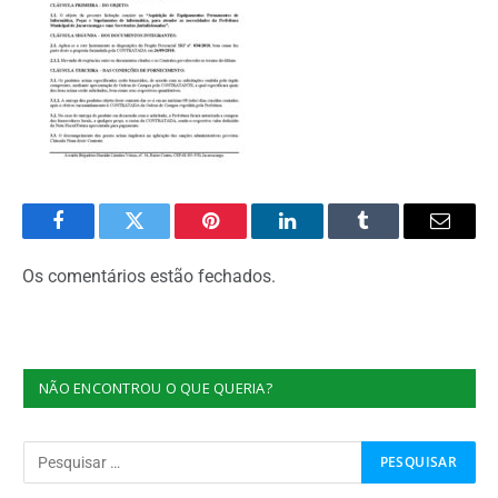
Facebook
Twitter
Pinterest
O
Tumblr
E-
LinkedIn
mail
Os comentários estão fechados.
NÃO ENCONTROU O QUE QUERIA?