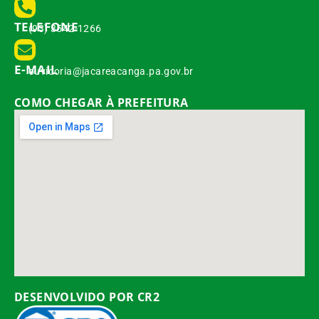
TELEFONE
(93) 3542-1266
E-MAIL
ouvidoria@jacareacanga.pa.gov.br
COMO CHEGAR À PREFEITURA
DESENVOLVIDO POR CR2