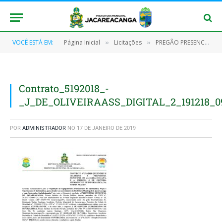
VOCÊ ESTÁ EM:
Página Inicial
Licitações
PREGÃO PRESENCIAL Nº 034/2018-SRP
»
»
Contrato_5192018_-
_J_DE_OLIVEIRAASS_DIGITAL_2_191218_0
POR
ADMINISTRADOR
NO
17 DE JANEIRO DE 2019