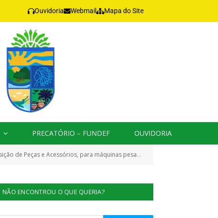
Ouvidoria
Webmail
Mapa do Site
PRECATÓRIO – FUNDEF
OUVIDORIA
as, veículos, motores estacionários e de popa, Grupos Geradores e Roçadeiras)
NÃO ENCONTROU O QUE QUERIA?