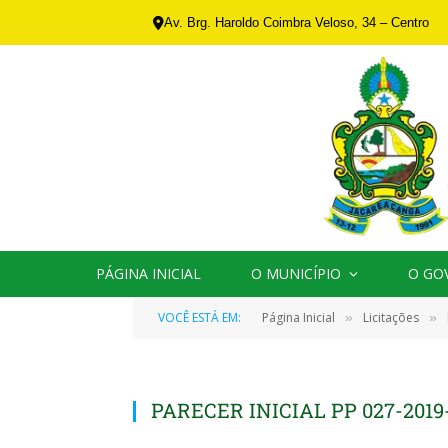
Av. Brg. Haroldo Coimbra Veloso, 34 – Centro
PÁGINA INICIAL
O MUNICÍPIO
O GO
VOCÊ ESTÁ EM:
Página Inicial
Licitações
»
»
PARECER INICIAL PP 027-201