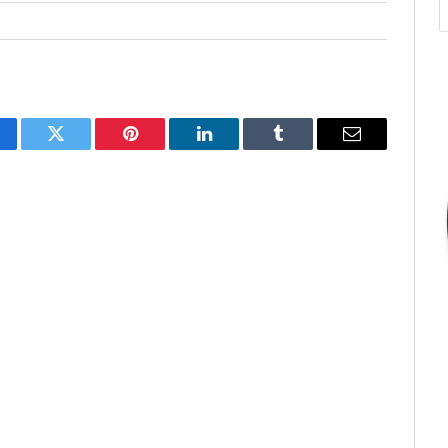
cebook
Twitter
Pinterest
O
Tumblr
E-
LinkedIn
mail