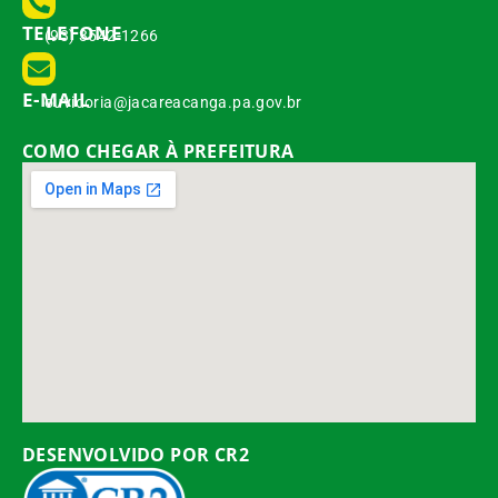
TELEFONE
(93) 3542-1266
E-MAIL
ouvidoria@jacareacanga.pa.gov.br
COMO CHEGAR À PREFEITURA
DESENVOLVIDO POR CR2