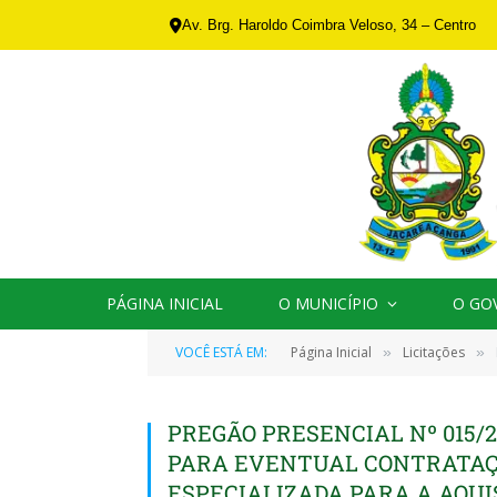
Av. Brg. Haroldo Coimbra Veloso, 34 – Centro
PÁGINA INICIAL
O MUNICÍPIO
O GO
VOCÊ ESTÁ EM:
Página Inicial
Licitações
»
»
PREGÃO PRESENCIAL Nº 015/2
PARA EVENTUAL CONTRATAÇÃ
ESPECIALIZADA PARA A AQU