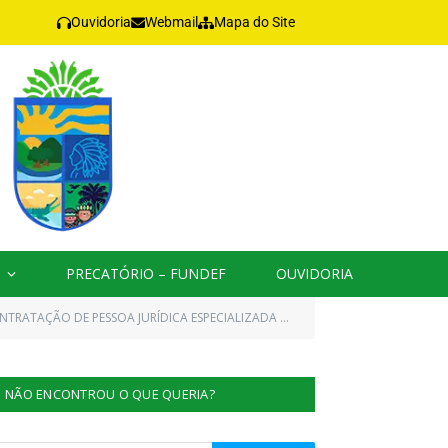
Ouvidoria
Webmail
Mapa do Site
PRECATÓRIO – FUNDEF
OUVIDORIA
RBORIZAÇÃO E REFLORESTAMENTO DA CIDADE DE JACAREACANGA/PA ATRAVÉS DA SECRETARIA MUNICIPAL DE MEIO AMBIENTE)
NÃO ENCONTROU O QUE QUERIA?