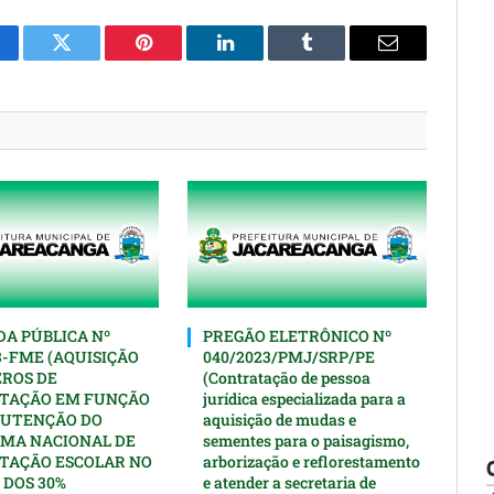
cebook
Twitter
Pinterest
O
Tumblr
E-
LinkedIn
mail
A PÚBLICA Nº
PREGÃO ELETRÔNICO Nº
3-FME (AQUISIÇÃO
040/2023/PMJ/SRP/PE
EROS DE
(Contratação de pessoa
TAÇÃO EM FUNÇÃO
jurídica especializada para a
UTENÇÃO DO
aquisição de mudas e
MA NACIONAL DE
sementes para o paisagismo,
TAÇÃO ESCOLAR NO
arborização e reflorestamento
 DOS 30%
e atender a secretaria de