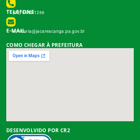
TELEFONE
(93) 3542-1266
E-MAIL
ouvidoria@jacareacanga.pa.gov.br
COMO CHEGAR À PREFEITURA
DESENVOLVIDO POR CR2