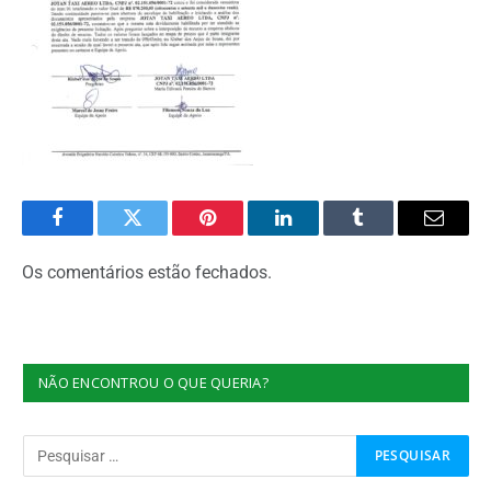
Facebook
Twitter
Pinterest
O
Tumblr
E-
LinkedIn
mail
Os comentários estão fechados.
NÃO ENCONTROU O QUE QUERIA?