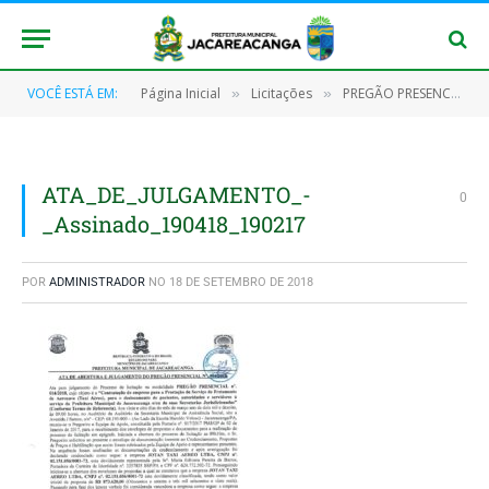
VOCÊ ESTÁ EM:
Página Inicial
Licitações
PREGÃO PRESENCIAL Nº 014/2018 – PMJ
»
»
ATA_DE_JULGAMENTO_-
0
_Assinado_190418_190217
POR
ADMINISTRADOR
NO
18 DE SETEMBRO DE 2018