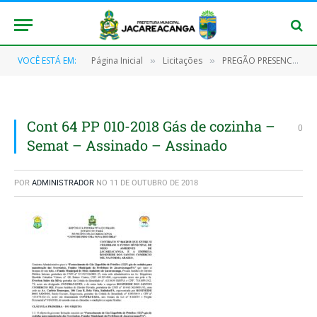
VOCÊ ESTÁ EM:
Página Inicial
Licitações
PREGÃO PRESENCIAL Nº 010/2018 – PMJ
»
»
Cont 64 PP 010-2018 Gás de cozinha –
0
Semat – Assinado – Assinado
POR
ADMINISTRADOR
NO
11 DE OUTUBRO DE 2018