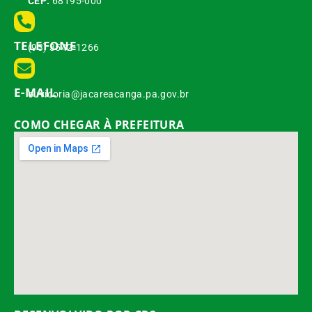
CEP:
68195-000
TELEFONE
(93) 3542-1266
E-MAIL
ouvidoria@jacareacanga.pa.gov.br
COMO CHEGAR À PREFEITURA