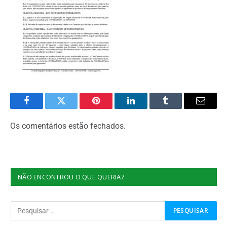
Facebook
Twitter
Pinterest
O
Tumblr
E-
LinkedIn
mail
Os comentários estão fechados.
NÃO ENCONTROU O QUE QUERIA?