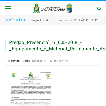
VOCÊ ESTÁ EM:
Página Inicial
Licitações
PREGÃO PRESENCIAL Nº 005/2018 – FMS
»
»
Pregao_Presencial_n_005-2018_-
_Equipamento_e_Material_Permanente_As
POR
ADMINISTRADOR
NO
18 DE SETEMBRO DE 2018