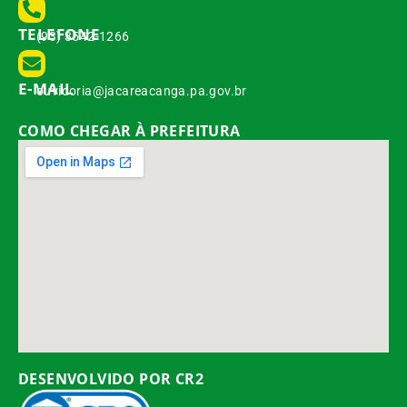
TELEFONE
(93) 3542-1266
E-MAIL
ouvidoria@jacareacanga.pa.gov.br
COMO CHEGAR À PREFEITURA
DESENVOLVIDO POR CR2