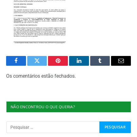
Facebook
Twitter
Pinterest
O
Tumblr
E-
LinkedIn
mail
Os comentários estão fechados.
NÃO ENCONTROU O QUE QUERIA?