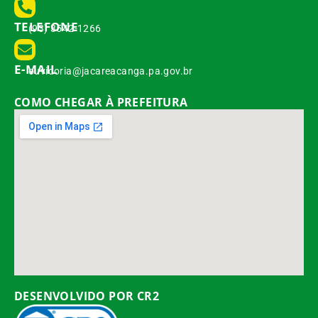
TELEFONE
(93) 3542-1266
E-MAIL
ouvidoria@jacareacanga.pa.gov.br
COMO CHEGAR À PREFEITURA
DESENVOLVIDO POR CR2