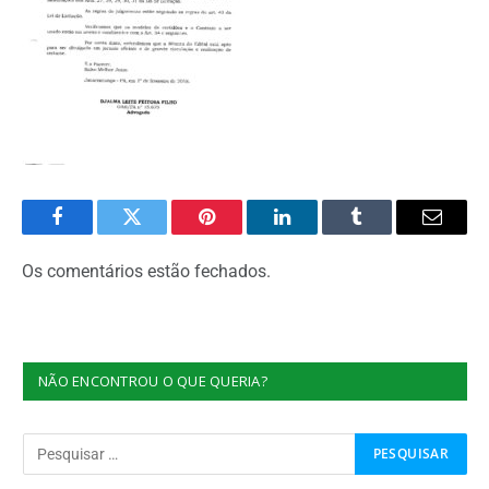
Facebook
Twitter
Pinterest
O
Tumblr
E-
LinkedIn
mail
Os comentários estão fechados.
NÃO ENCONTROU O QUE QUERIA?