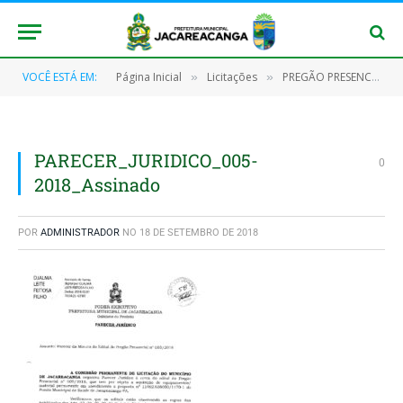
VOCÊ ESTÁ EM:
Página Inicial
Licitações
PREGÃO PRESENCIAL Nº 005/2018 – FMS
»
»
PARECER_JURIDICO_005-
0
2018_Assinado
POR
ADMINISTRADOR
NO
18 DE SETEMBRO DE 2018