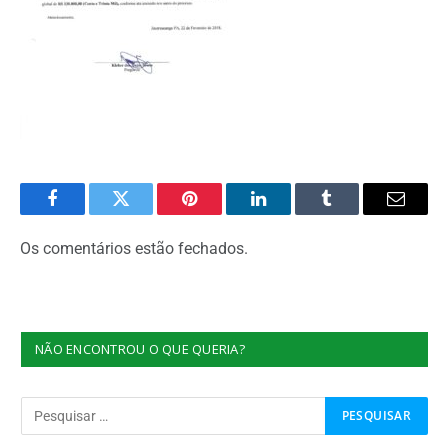
Facebook
Twitter
Pinterest
O
Tumblr
E-
LinkedIn
mail
Os comentários estão fechados.
NÃO ENCONTROU O QUE QUERIA?