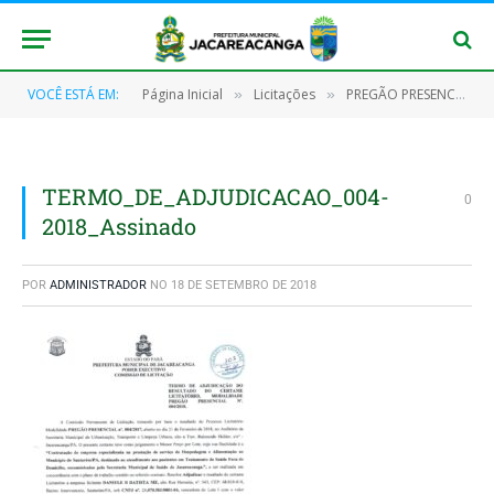
VOCÊ ESTÁ EM:
Página Inicial
Licitações
PREGÃO PRESENCIAL Nº 004/2018 – PMJ
»
»
TERMO_DE_ADJUDICACAO_004-
0
2018_Assinado
POR
ADMINISTRADOR
NO
18 DE SETEMBRO DE 2018