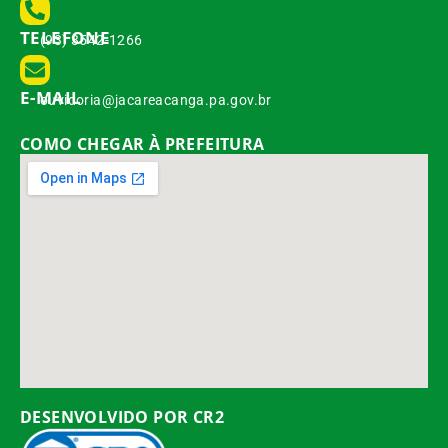
TELEFONE
(93) 3542-1266
E-MAIL
ouvidoria@jacareacanga.pa.gov.br
COMO CHEGAR À PREFEITURA
DESENVOLVIDO POR CR2