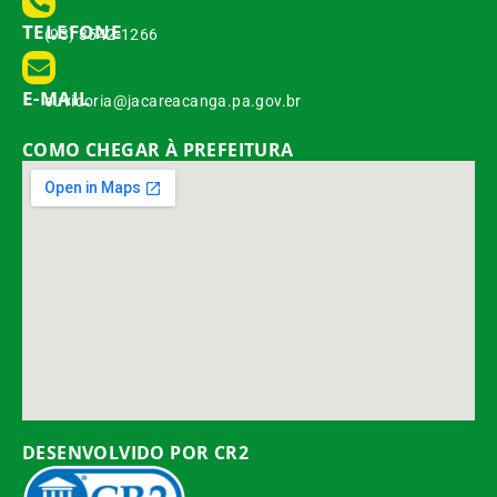
TELEFONE
(93) 3542-1266
E-MAIL
ouvidoria@jacareacanga.pa.gov.br
COMO CHEGAR À PREFEITURA
DESENVOLVIDO POR CR2