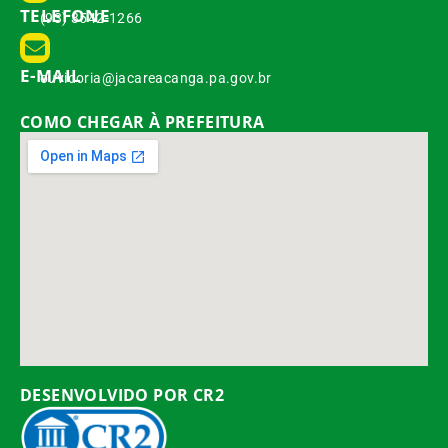
TELEFONE
(93) 3542-1266
E-MAIL
ouvidoria@jacareacanga.pa.gov.br
COMO CHEGAR À PREFEITURA
DESENVOLVIDO POR CR2