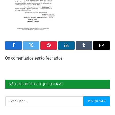
Facebook
Twitter
Pinterest
O
Tumblr
E-
LinkedIn
mail
Os comentários estão fechados.
NÃO ENCONTROU O QUE QUERIA?