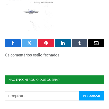
Facebook
Twitter
Pinterest
O
Tumblr
E-
LinkedIn
mail
Os comentários estão fechados.
NÃO ENCONTROU O QUE QUERIA?