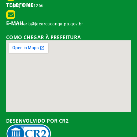
TELEFONE
(93) 3542-1266
E-MAIL
ouvidoria@jacareacanga.pa.gov.br
COMO CHEGAR À PREFEITURA
DESENVOLVIDO POR CR2