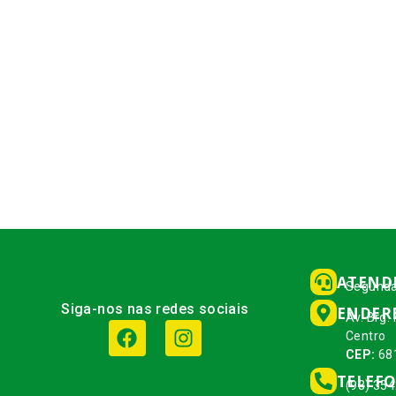
ATEND
Segunda
Siga-nos nas redes sociais
ENDER
Av. Brg.
Centro
CEP:
68
TELEF
(93) 35