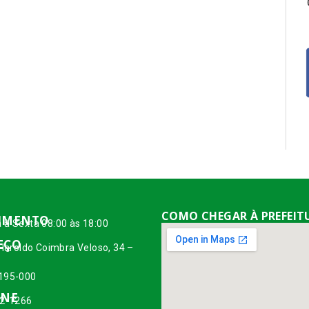
COMO CHEGAR À PREFEIT
IMENTO
 à Sexta 08:00 às 18:00
EÇO
 Haroldo Coimbra Veloso, 34 –
195-000
ONE
42-1266