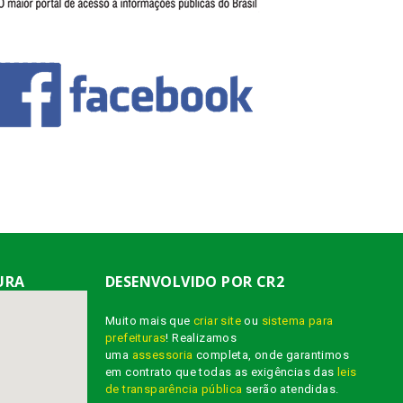
URA
DESENVOLVIDO POR CR2
Muito mais que
criar site
ou
sistema para
prefeituras
! Realizamos
uma
assessoria
completa, onde garantimos
em contrato que todas as exigências das
leis
de transparência pública
serão atendidas.