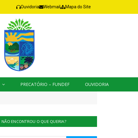
Ouvidoria
Webmail
Mapa do Site
PRECATÓRIO – FUNDEF
OUVIDORIA
NÃO ENCONTROU O QUE QUERIA?