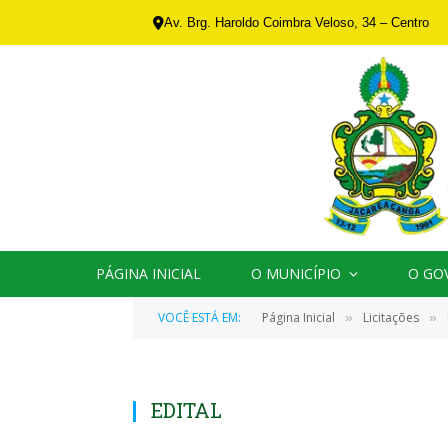
Av. Brg. Haroldo Coimbra Veloso, 34 – Centro
PÁGINA INICIAL
O MUNICÍPIO
O GO
VOCÊ ESTÁ EM:
Página Inicial
Licitações
»
»
EDITAL