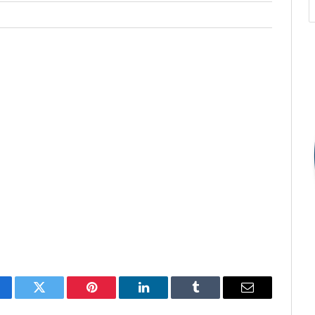
cebook
Twitter
Pinterest
O
Tumblr
E-