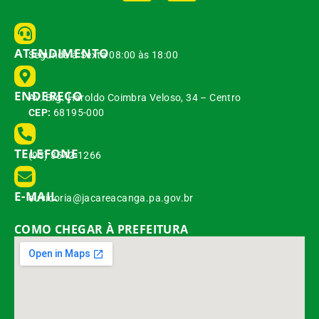
ATENDIMENTO
Segunda à Sexta 08:00 às 18:00
ENDEREÇO
Av. Brg. Haroldo Coimbra Veloso, 34 – Centro
CEP:
68195-000
TELEFONE
(93) 3542-1266
E-MAIL
ouvidoria@jacareacanga.pa.gov.br
COMO CHEGAR À PREFEITURA