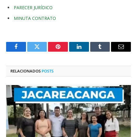
PARECER JURÍDICO
MINUTA CONTRATO
Facebook
Twitter
Pinterest
O
Tumblr
E-
LinkedIn
mail
RELACIONADOS
POSTS