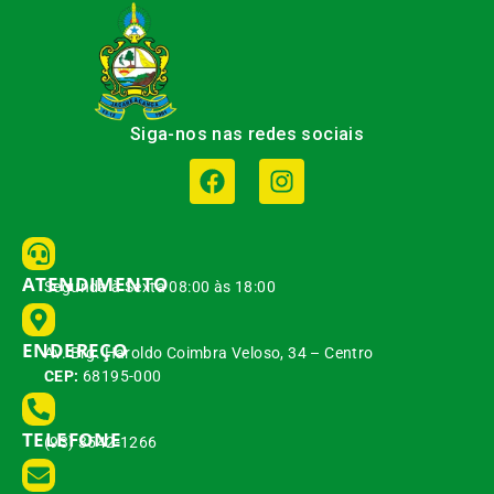
Siga-nos nas redes sociais
ATENDIMENTO
Segunda à Sexta 08:00 às 18:00
ENDEREÇO
Av. Brg. Haroldo Coimbra Veloso, 34 – Centro
CEP:
68195-000
TELEFONE
(93) 3542-1266