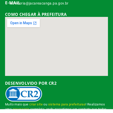
E-MAIL
ouvidoria@jacareacanga.pa.gov.br
COMO CHEGAR À PREFEITURA
DESENVOLVIDO POR CR2
Muito mais que
criar site
ou
sistema para prefeituras
! Realizamos
uma
assessoria
completa, onde garantimos em contrato que todas