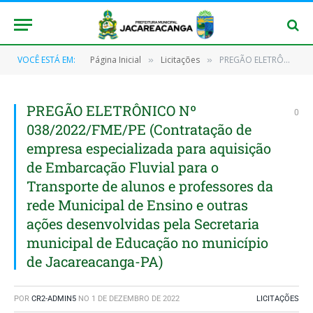
VOCÊ ESTÁ EM:
Página Inicial
Licitações
PREGÃO ELETRÔNICO Nº 038/2022/FME/PE (Contratação de empresa especializada para aquisição de Embarcação Fluvial para o Transporte de alunos e professores da rede Municipal de Ensino e outras ações desenvolvidas pela Secretaria municipal de Educação no município de Jacareacanga-PA)
»
»
PREGÃO ELETRÔNICO Nº
0
038/2022/FME/PE (Contratação de
empresa especializada para aquisição
de Embarcação Fluvial para o
Transporte de alunos e professores da
rede Municipal de Ensino e outras
ações desenvolvidas pela Secretaria
municipal de Educação no município
de Jacareacanga-PA)
POR
CR2-ADMIN5
NO
1 DE DEZEMBRO DE 2022
LICITAÇÕES