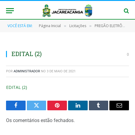
VOCÊ ESTÁ EM:
Página Inicial
Licitações
PREGÃO ELETRÔNICO Nº 014/2021 (CONTRATAÇÃO DE PESSOA JURÍDICA ESPECIALIZADA EM FRETAMENTO DE AERONAVE (TÁXI AÉREO))
»
»
EDITAL (2)
0
POR
ADMINISTRADOR
NO
3 DE MAIO DE 2021
EDITAL (2)
Facebook
Twitter
Pinterest
O
Tumblr
E-
LinkedIn
mail
Os comentários estão fechados.