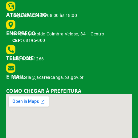
ATENDIMENTO
Segunda à Sexta 08:00 às 18:00
ENDEREÇO
Av. Brg. Haroldo Coimbra Veloso, 34 – Centro
CEP:
68195-000
TELEFONE
(93) 3542-1266
E-MAIL
ouvidoria@jacareacanga.pa.gov.br
COMO CHEGAR À PREFEITURA