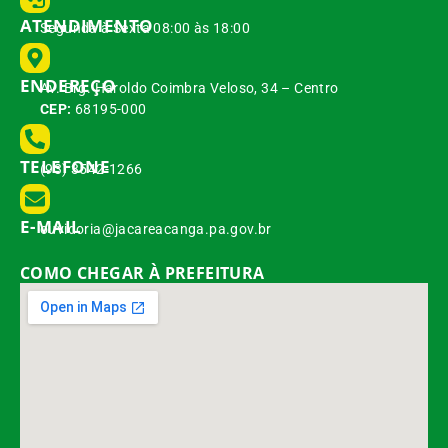
ATENDIMENTO
Segunda à Sexta 08:00 às 18:00
ENDEREÇO
Av. Brg. Haroldo Coimbra Veloso, 34 – Centro
CEP:
68195-000
TELEFONE
(93) 3542-1266
E-MAIL
ouvidoria@jacareacanga.pa.gov.br
COMO CHEGAR À PREFEITURA