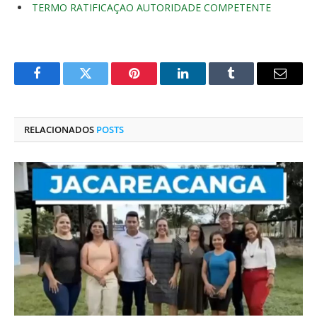
TERMO RATIFICAÇAO AUTORIDADE COMPETENTE
Facebook
Twitter
Pinterest
O
Tumblr
E-
LinkedIn
mail
RELACIONADOS
POSTS