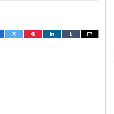
cebook
Twitter
Pinterest
O
Tumblr
E-
LinkedIn
mail