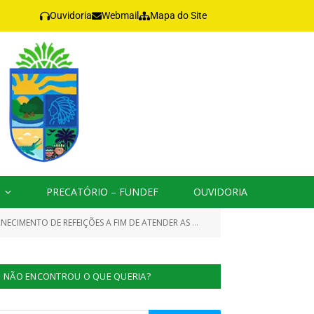
Ouvidoria
Webmail
Mapa do Site
PRECATÓRIO – FUNDEF
OUVIDORIA
A PREFEITURA MUNICIPAL, SECRETARIAS E FUNDOS DO MUNICÍPIO DE JACAREACANGA/PA)
NÃO ENCONTROU O QUE QUERIA?