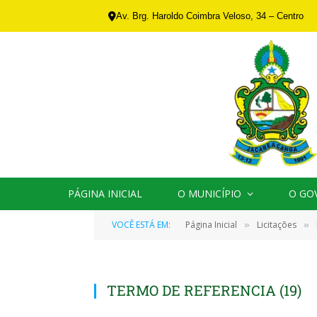
Av. Brg. Haroldo Coimbra Veloso, 34 – Centro
PÁGINA INICIAL
O MUNICÍPIO
O GO
VOCÊ ESTÁ EM:
Página Inicial
Licitações
»
»
TERMO DE REFERENCIA (19)