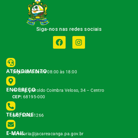
Siga-nos nas redes sociais
ATENDIMENTO
Segunda à Sexta 08:00 às 18:00
ENDEREÇO
Av. Brg. Haroldo Coimbra Veloso, 34 – Centro
CEP:
68195-000
TELEFONE
(93) 3542-1266
E-MAIL
ouvidoria@jacareacanga.pa.gov.br