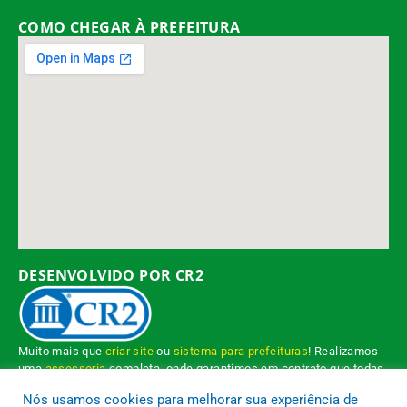
COMO CHEGAR À PREFEITURA
DESENVOLVIDO POR CR2
Muito mais que
criar site
ou
sistema para prefeituras
! Realizamos
uma
assessoria
completa, onde garantimos em contrato que todas
as exigências das
leis de transparência pública
serão atendidas.
Nós usamos cookies para melhorar sua experiência de