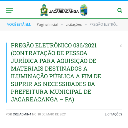
VOCÊ ESTÁ EM:
Página Inicial
Licitações
PREGÃO ELETRÔNICO 036/2021 (CONTRATAÇÃO DE PESSOA JURÍDICA PARA AQUISIÇÃO DE MATERIAIS DESTINADOS A ILUMINAÇÃO PÚBLICA A FIM DE SUPRIR AS NECESSIDADES DA PREFEITURA MUNICIPAL DE JACAREACANGA – PA)
»
»
PREGÃO ELETRÔNICO 036/2021
0
(CONTRATAÇÃO DE PESSOA
JURÍDICA PARA AQUISIÇÃO DE
MATERIAIS DESTINADOS A
ILUMINAÇÃO PÚBLICA A FIM DE
SUPRIR AS NECESSIDADES DA
PREFEITURA MUNICIPAL DE
JACAREACANGA – PA)
POR
CR2-ADMIN4
NO
18 DE MAIO DE 2021
LICITAÇÕES