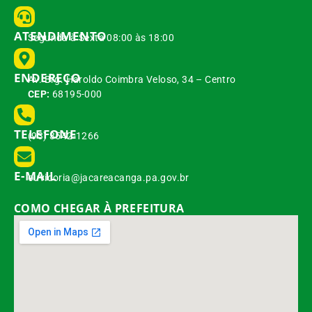
ATENDIMENTO
Segunda à Sexta 08:00 às 18:00
ENDEREÇO
Av. Brg. Haroldo Coimbra Veloso, 34 – Centro
CEP:
68195-000
TELEFONE
(93) 3542-1266
E-MAIL
ouvidoria@jacareacanga.pa.gov.br
COMO CHEGAR À PREFEITURA