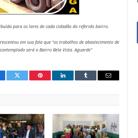
ibuída para os lares de cada cidadão do referido bairro.
escentou em sua fala que “os trabalhos de abastecimento de
 contemplado será o Bairro Bela Vista. Aguarde”
cebook
Twitter
Pinterest
O
Tumblr
E-
LinkedIn
mail