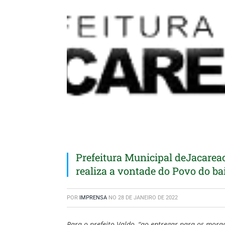
Prefeitura Municipal deJacarea
realiza a vontade do Povo do ba
POR
IMPRENSA
NO
28 DE JANEIRO DE 2022
Para o prefeito Valdo, “ao entregar para os mor