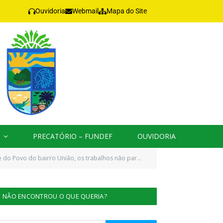
Ouvidoria
Webmail
Mapa do Site
PRECATÓRIO – FUNDEF
OUVIDORIA
do Povo do bairro União, os trabalhos não param!
NÃO ENCONTROU O QUE QUERIA?