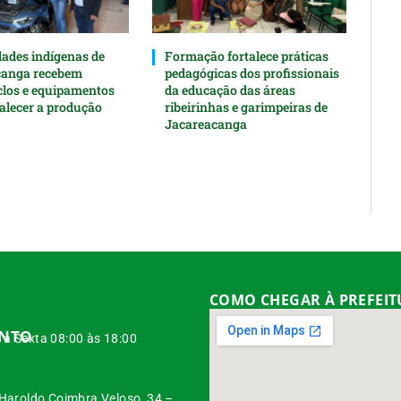
des indígenas de
Formação fortalece práticas
canga recebem
pedagógicas dos profissionais
clos e equipamentos
da educação das áreas
talecer a produção
ribeirinhas e garimpeiras de
Jacareacanga
COMO CHEGAR À PREFEI
ENTO
à Sexta 08:00 às 18:00
 Haroldo Coimbra Veloso, 34 –