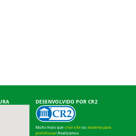
TURA
DESENVOLVIDO POR CR2
Muito mais que
criar site
ou
sistema para
prefeituras
! Realizamos