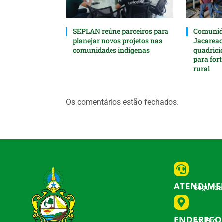
SEPLAN reúne parceiros para
Comunida
planejar novos projetos nas
Jacarea
comunidades indígenas
quadrici
para for
rural
Os comentários estão fechados.
ATENDIM
Segunda 
ENDEREÇO
Av. Brg.