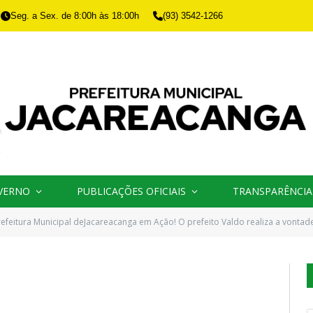
Seg. a Sex. de 8:00h às 18:00h
(93) 3542-1266
VERNO
PUBLICAÇÕES OFICIAIS
TRANSPARÊNCIA
refeitura Municipal deJacareacanga em Ação! O prefeito Valdo realiza a vontade 