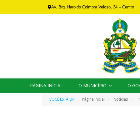
Av. Brg. Haroldo Coimbra Veloso, 34 – Centro
PÁGINA INICIAL
O MUNICÍPIO
O GO
VOCÊ ESTÁ EM:
Página Inicial
Notícias
P
»
»