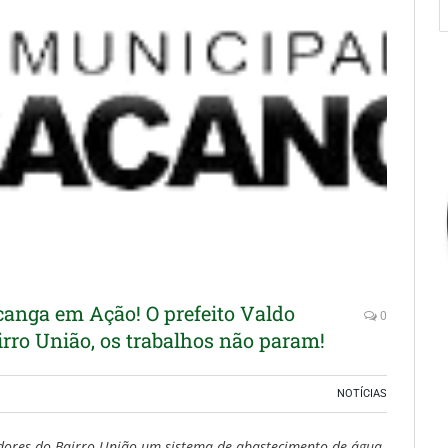
canga em Ação! O prefeito Valdo
0
irro União, os trabalhos não param!
NOTÍCIAS
adores do Bairro União um sistema de abastecimento de água,