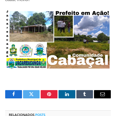
Facebook
Twitter
Pinterest
O
Tumblr
E-
LinkedIn
mail
RELACIONADOS
POSTS