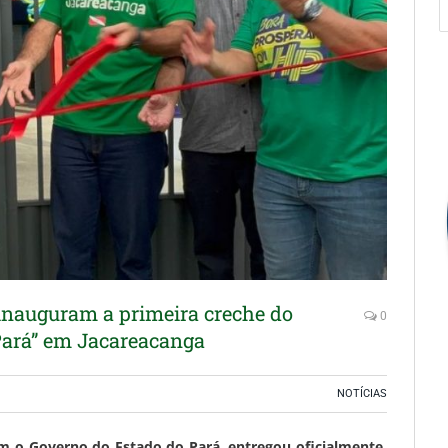
 inauguram a primeira creche do
0
Pará” em Jacareacanga
NOTÍCIAS
om o Governo do Estado do Pará, entregou oficialmente,