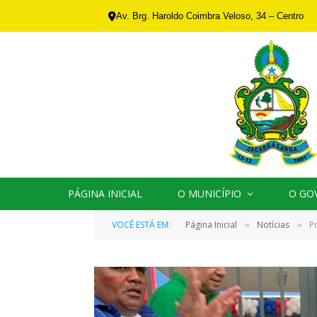
Av. Brg. Haroldo Coimbra Veloso, 34 – Centro
PÁGINA INICIAL
O MUNICÍPIO
O GO
VOCÊ ESTÁ EM:
Página Inicial
Notícias
P
»
»