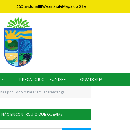
Ouvidoria
Webmail
Mapa do Site
PRECATÓRIO – FUNDEF
OUVIDORIA
ches por Todo o Pará” em Jacareacanga
NÃO ENCONTROU O QUE QUERIA?