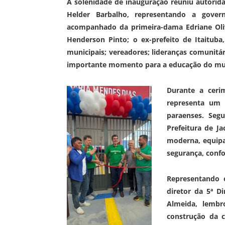
A solenidade de inauguração reuniu autorida
Helder Barbalho, representando a gover
acompanhado da primeira-dama Edriane Oliv
Henderson Pinto; o ex-prefeito de Itaituba
municipais; vereadores; lideranças comunitár
importante momento para a educação do mun
Durante a ceri
representa um 
paraenses. Seg
Prefeitura de J
moderna, equipa
segurança, confo
Representando o
diretor da 5ª D
Almeida, lemb
construção da c