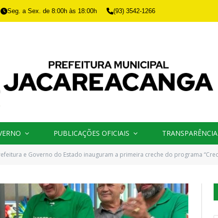
Seg. a Sex. de 8:00h às 18:00h
(93) 3542-1266
VERNO
PUBLICAÇÕES OFICIAIS
TRANSPARÊNCIA
refeitura e Governo do Estado inauguram a primeira creche do programa “Cre