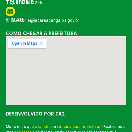
TELEFONE
(93) 3542-1266
E-MAIL
ouvidoria@jacareacanga.pa.gov.br
COMO CHEGAR À PREFEITURA
DESENVOLVIDO POR CR2
Muito mais que
criar site
ou
sistema para prefeituras
! Realizamos