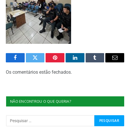
Facebook
Twitter
Pinterest
O
Tumblr
E-
LinkedIn
mail
Os comentários estão fechados.
NÃO ENCONTROU O QUE QUERIA?