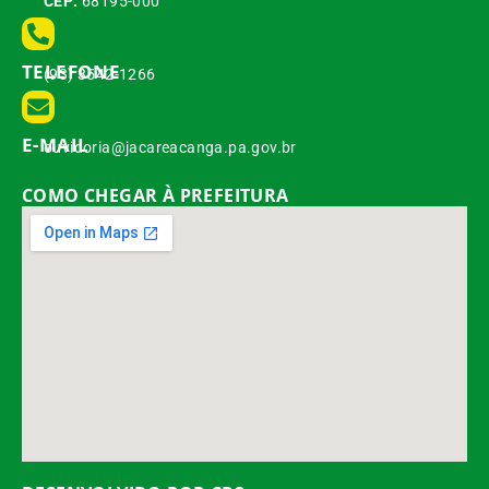
CEP:
68195-000
TELEFONE
(93) 3542-1266
E-MAIL
ouvidoria@jacareacanga.pa.gov.br
COMO CHEGAR À PREFEITURA