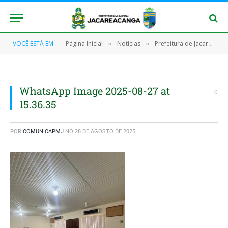
VOCÊ ESTÁ EM:
Página Inicial
Notícias
Prefeitura de Jacareacanga reúne-se com o Ministério Público para dialogar sobre atendimentos a crianças e adolescentes em casos de crimes sexuais
»
»
WhatsApp Image 2025-08-27 at
0
15.36.35
POR
COMUNICAPMJ
NO
28 DE AGOSTO DE 2025